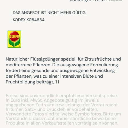
DAS ANGEBOT IST NICHT MEHR GÜLTIG.
KODEX K084854
Natürlicher Flüssigdünger speziell für Zitrusfrüchte und
mediterrane Pflanzen. Die ausgewogene Formulierung
fördert eine gesunde und ausgewogene Entwicklung
der Pflanzen, was zu einer intensiven Blüte und
Fruchtbildung beiträgt, 1 l
Preise sind unverbindlich empfohlene Verkaufspreise.
In Euro inkl. MwSt. Angebote gültig im jeweils
angegebenen Zeitraum bzw. solange der Vorrat reicht.
Irrtümer, Satz- und Druckfehler vorbehalten.
Verwendete Fotos sind teilweise Symbolfotos. Bitte um
Verständnis, dass nicht immer sämtliche beworbene
Produkte in allen Verkaufsstellen vorrätig sein können.