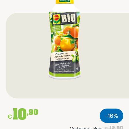
10
,90
-16%
€
12,90
Vorheriger Preis:
€