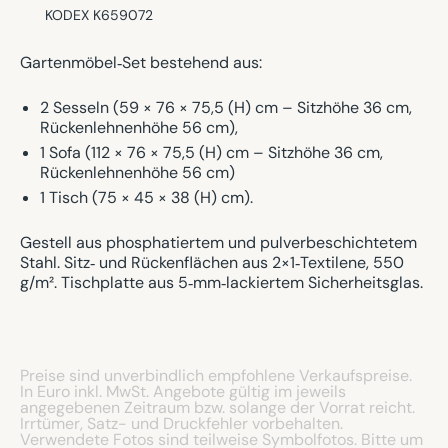
KODEX K659072
Gartenmöbel‑Set bestehend aus:
2 Sesseln (59 × 76 × 75,5 (H) cm – Sitzhöhe 36 cm,
Rückenlehnenhöhe 56 cm),
1 Sofa (112 × 76 × 75,5 (H) cm – Sitzhöhe 36 cm,
Rückenlehnenhöhe 56 cm)
1 Tisch (75 × 45 × 38 (H) cm).
Gestell aus phosphatiertem und pulverbeschichtetem
Stahl. Sitz‑ und Rückenflächen aus 2×1‑Textilene, 550
g/m². Tischplatte aus 5‑mm‑lackiertem Sicherheitsglas.
Preise sind unverbindlich empfohlene Verkaufspreise.
In Euro inkl. MwSt. Angebote gültig im jeweils
angegebenen Zeitraum bzw. solange der Vorrat reicht.
Irrtümer, Satz- und Druckfehler vorbehalten.
Verwendete Fotos sind teilweise Symbolfotos. Bitte um