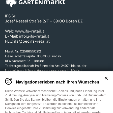
IFS Srl
Josef Ressel Straße 2/F - 39100 Bozen BZ
Web:
www.ifs-retail.it
E-Mail:
info@ifs-retail.it
PEC:
ifs@pec.ifs-retail.it
Mwst. Nr: 02566550212
Gesellschaftskapital: 100.000 Euro i.v.
REA Nummer: BZ – 188188
Tochtergesellschaft im Sinne des Art. 2497- bis cc. der
Landwirtschaftlichen Hauptgenossenschaft Südtirol
Banner
Navigationserleben nach Ihren Wünschen
cookie
KONTAKTIEREN SIE UNS
sito
GARTENmarkt
Diese Website verwendet technische Cookies und, nach Einholung Ihrer
-
Zustimmung, Analyse- und Marketing-Cookies von Erst- und Drittanbietern.
Impostare
Schließen Sie das Banner, bleiben die Einstellungen erhalten und Ihre
Facebook
YouTube
le
Navigation wird fortgesetzt. Es werden in diesem Fall nur technische
preferenze
Cookies eingesetzt. Ihre Zustimmung zur Verwendung anderer als
Cookie-Einstellungen
Privacy Policy
Cookies
Credits
cookie
technischer Cookies ist fakultativ und kann jederzeit widerrufen werden,