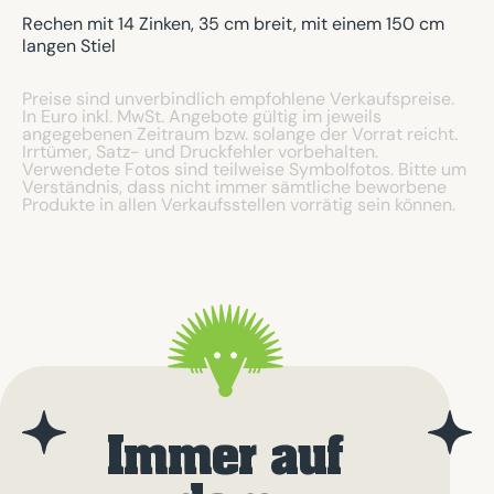
Rechen mit 14 Zinken, 35 cm breit, mit einem 150 cm
langen Stiel
Preise sind unverbindlich empfohlene Verkaufspreise.
In Euro inkl. MwSt. Angebote gültig im jeweils
angegebenen Zeitraum bzw. solange der Vorrat reicht.
Irrtümer, Satz- und Druckfehler vorbehalten.
Verwendete Fotos sind teilweise Symbolfotos. Bitte um
Verständnis, dass nicht immer sämtliche beworbene
Produkte in allen Verkaufsstellen vorrätig sein können.
Immer auf