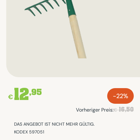
12
,95
-22%
€
16,50
Vorheriger Preis:
€
DAS ANGEBOT IST NICHT MEHR GÜLTIG.
KODEX 597051