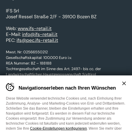
IFS Srl
Josef Ressel Straße 2/F - 39100 Bozen BZ
Web:
www.ifs-retail.it
E-Mail:
info@ifs-retail.it
PEC:
ifs@pec.ifs-retail.it
Mwst. Nr: 02566550212
Gesellschaftskapital: 100.000 Euro i.v.
REA Nummer: BZ – 188188
Tochtergesellschaft im Sinne des Art. 2497- bis cc. der
Landwirtschaftlichen Hauptgenossenschaft Südtirol
Banner
Navigationserleben nach Ihren Wünschen
cookie
KONTAKTIEREN SIE UNS
sito
GARTENmarkt
Diese Website verwendet technische Cookies und, nach Einholung Ihrer
-
Zustimmung, Analyse- und Marketing-Cookies von Erst- und Drittanbietern.
Impostare
Schließen Sie das Banner, bleiben die Einstellungen erhalten und Ihre
Facebook
YouTube
le
Navigation wird fortgesetzt. Es werden in diesem Fall nur technische
preferenze
Cookies eingesetzt. Ihre Zustimmung zur Verwendung anderer als
Cookie-Einstellungen
Privacy Policy
Cookies
Credits
cookie
technischer Cookies ist fakultativ und kann jederzeit widerrufen werden,
WEBSITE:
MADE IN CIMA
prima
indem Sie Ihre
Cookie-Einstellungen konfigurieren
. Wenn Sie mehr über