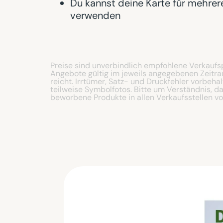
Du kannst deine Karte für mehrer
verwenden
Preise sind unverbindlich empfohlene Verkaufspr
Angebote gültig im jeweils angegebenen Zeitra
reicht. Irrtümer, Satz- und Druckfehler vorbeha
teilweise Symbolfotos. Bitte um Verständnis, d
beworbene Produkte in allen Verkaufsstellen vor