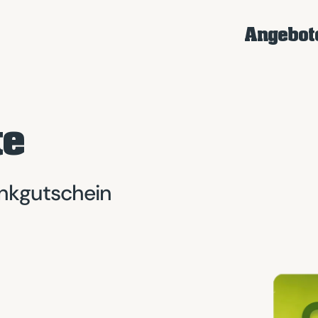
Angebot
te
enkgutschein