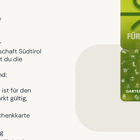
7
r
chaft Südtirol
t du die
nd:
st für den
kt gültig,
chenkkarte
ig