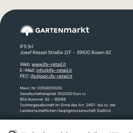
IFS Srl
Josef Ressel Straße 2/F - 39100 Bozen BZ
Web:
www.ifs-retail.it
E-Mail:
info@ifs-retail.it
PEC:
ifs@pec.ifs-retail.it
Mwst. Nr: 02566550212
Gesellschaftskapital: 100.000 Euro i.v.
REA Nummer: BZ – 188188
Tochtergesellschaft im Sinne des Art. 2497- bis cc. der
Landwirtschaftlichen Hauptgenossenschaft Südtirol
Cookie-Einstellungen
Privacy Policy
Cookies
Credits
Banner