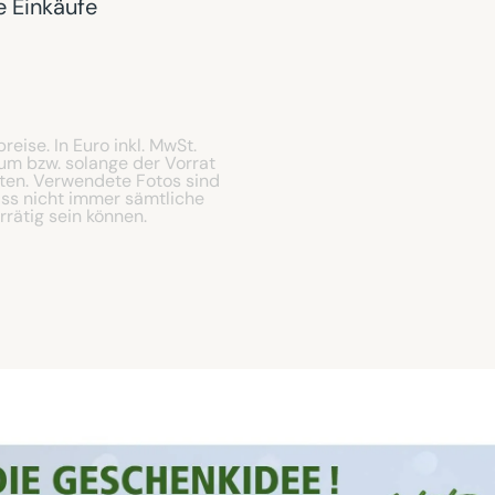
e Einkäufe
eise. In Euro inkl. MwSt.
um bzw. solange der Vorrat
lten. Verwendete Fotos sind
ass nicht immer sämtliche
rätig sein können.