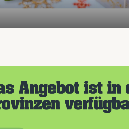
as Angebot ist in
rovinzen verfügba