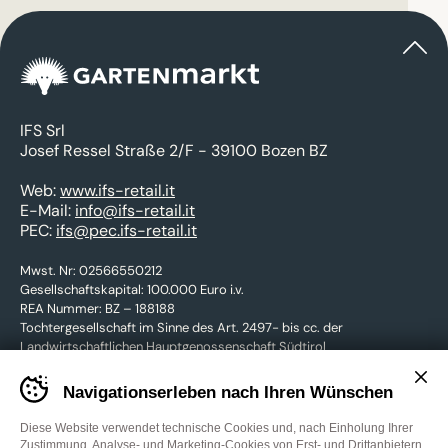
IFS Srl
Josef Ressel Straße 2/F - 39100 Bozen BZ
Web:
www.ifs-retail.it
E-Mail:
info@ifs-retail.it
PEC:
ifs@pec.ifs-retail.it
Mwst. Nr: 02566550212
Gesellschaftskapital: 100.000 Euro i.v.
REA Nummer: BZ – 188188
Tochtergesellschaft im Sinne des Art. 2497- bis cc. der
Landwirtschaftlichen Hauptgenossenschaft Südtirol
Banner
Navigationserleben nach Ihren Wünschen
cookie
KONTAKTIEREN SIE UNS
sito
GARTENmarkt
Diese Website verwendet technische Cookies und, nach Einholung Ihrer
-
Zustimmung, Analyse- und Marketing-Cookies von Erst- und Drittanbietern.