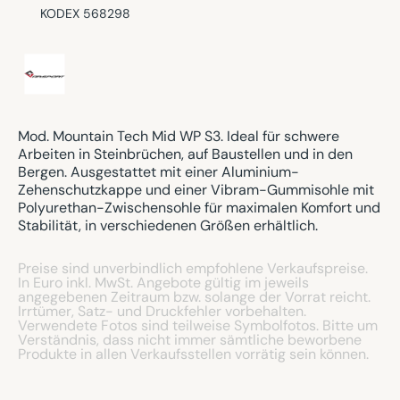
KODEX 568298
Mod. Mountain Tech Mid WP S3. Ideal für schwere
Arbeiten in Steinbrüchen, auf Baustellen und in den
Bergen. Ausgestattet mit einer Aluminium-
Zehenschutzkappe und einer Vibram-Gummisohle mit
Polyurethan-Zwischensohle für maximalen Komfort und
Stabilität, in verschiedenen Größen erhältlich.
Preise sind unverbindlich empfohlene Verkaufspreise.
In Euro inkl. MwSt. Angebote gültig im jeweils
angegebenen Zeitraum bzw. solange der Vorrat reicht.
Irrtümer, Satz- und Druckfehler vorbehalten.
Verwendete Fotos sind teilweise Symbolfotos. Bitte um
Verständnis, dass nicht immer sämtliche beworbene
Produkte in allen Verkaufsstellen vorrätig sein können.