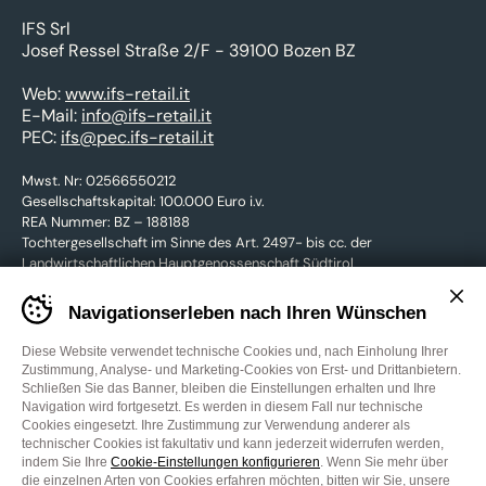
IFS Srl
Josef Ressel Straße 2/F - 39100 Bozen BZ
Web:
www.ifs-retail.it
E-Mail:
info@ifs-retail.it
PEC:
ifs@pec.ifs-retail.it
Mwst. Nr: 02566550212
Gesellschaftskapital: 100.000 Euro i.v.
REA Nummer: BZ – 188188
Tochtergesellschaft im Sinne des Art. 2497- bis cc. der
Landwirtschaftlichen Hauptgenossenschaft Südtirol
Banner
Navigationserleben nach Ihren Wünschen
cookie
KONTAKTIEREN SIE UNS
sito
GARTENmarkt
Diese Website verwendet technische Cookies und, nach Einholung Ihrer
-
Zustimmung, Analyse- und Marketing-Cookies von Erst- und Drittanbietern.
Impostare
Schließen Sie das Banner, bleiben die Einstellungen erhalten und Ihre
Facebook
YouTube
le
Navigation wird fortgesetzt. Es werden in diesem Fall nur technische
preferenze
Cookies eingesetzt. Ihre Zustimmung zur Verwendung anderer als
Cookie-Einstellungen
Privacy Policy
Cookies
Credits
cookie
technischer Cookies ist fakultativ und kann jederzeit widerrufen werden,
WEBSITE:
MADE IN CIMA
prima
indem Sie Ihre
Cookie-Einstellungen konfigurieren
. Wenn Sie mehr über
di
die einzelnen Arten von Cookies erfahren möchten, bitten wir Sie, unsere