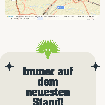
Leaflet
|
Tiles © Esri — National Geographic, Esri, DeLorme, NAVTEQ, UNEP-WCMC, USGS, NASA, ESA, METI,
NRCAN, GEBCO, NOAA, iPC
Immer auf
dem
neuesten
Stand!